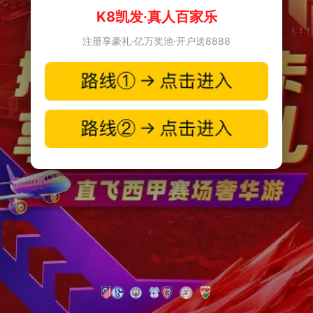
K8凯发·真人百家乐
注册享豪礼·亿万奖池·开户送8888