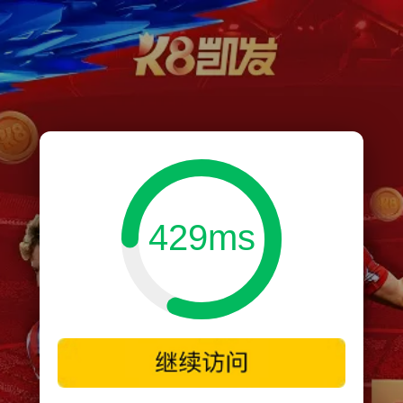
429ms